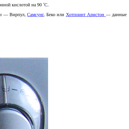
нной кислотой на 90 ˚С.
ки — Вирпул,
Самсунг
, Беко или
Хотпоинт Аристон
— данные