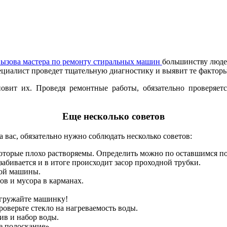
вызова мастера по ремонту стиральных машин
большинству людей
пециалист проведет тщательную диагностику и выявит те фактор
т их. Проведя ремонтные работы, обязательно проверяется 
Еще несколько советов
вас, обязательно нужно соблюдать несколько советов:
которые плохо растворяемы. Определить можно по оставшимся п
забивается и в итоге происходит засор проходной трубки.
ной машины.
ов и мусора в карманах.
регружайте машинку!
роверьте стекло на нагреваемость воды.
ив и набор воды.
е полоскание».